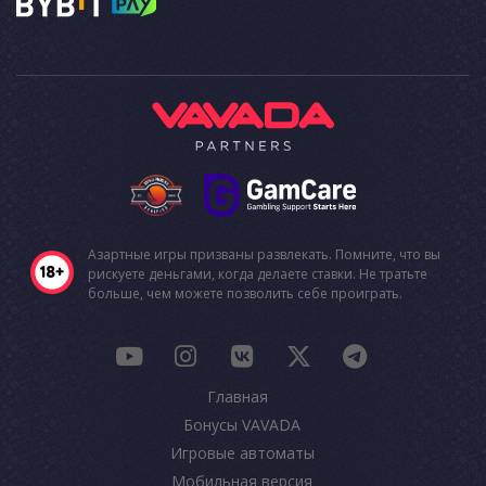
Азартные игры призваны развлекать. Помните, что вы
рискуете деньгами, когда делаете ставки. Не тратьте
больше, чем можете позволить себе проиграть.
Главная
Бонусы VAVADA
Игровые автоматы
Мобильная версия