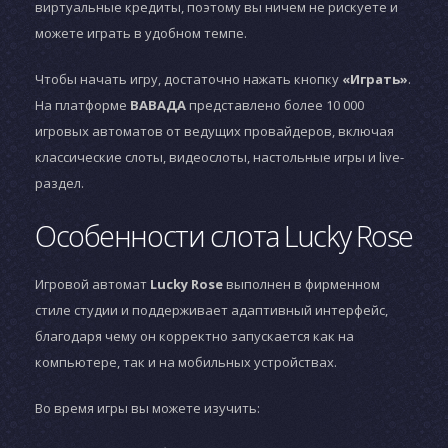
виртуальные кредиты, поэтому вы ничем не рискуете и
можете играть в удобном темпе.
Чтобы начать игру, достаточно нажать кнопку
«Играть»
.
На платформе
ВАВАДА
представлено более 10 000
игровых автоматов от ведущих провайдеров, включая
классические слоты, видеослоты, настольные игры и live-
раздел.
Особенности слота Lucky Rose
Игровой автомат
Lucky Rose
выполнен в фирменном
стиле студии
и поддерживает адаптивный интерфейс,
благодаря чему он корректно запускается как на
компьютере, так и на мобильных устройствах.
Во время игры вы можете изучить: