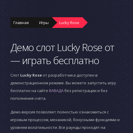
Главная
Игры
Lucky Rose
Демо слот Lucky Rose от
— играть бесплатно
Слот
Lucky Rose
от разработчика
доступен в
демонстрационном режиме. Вы можете запустить игру
бесплатно на сайте
ВАВАДА
без регистрации и без
пополнения счёта.
Демо-версия позволяет полностью ознакомиться с
игровым процессом, механикой, бонусными функциями и
уровнем волатильности. Все раунды проходят на