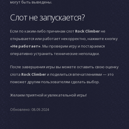
могут быть выведены.
Слот не запускается?
Если по каким-либо причинам слот
Rock Climber
не
открывается или работает некорректно, нажмите кнопку
«Не работает»
. Мы проверим игру и постараемся
оперативно устранить технические неполадки.
После завершения игры вы можете оставить свою оценку
слота
Rock Climber
и поделиться впечатлениями — это
поможет другим пользователям сделать выбор.
Желаем приятной и увлекательной игры!
Обновлено:
08.09.2024