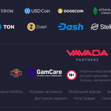
Азартные игры призв
рискуете деньгами, к
больше, чем можете 
онусы VAVADA
Игровые автоматы
Мобильная версия
В
Доступное зеркало
Регистрация
Скач