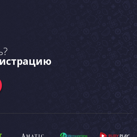
ь?
гистрацию