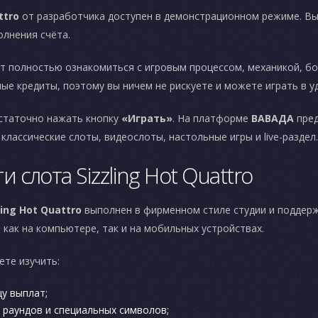
ttro
от разработчика
доступен в демонстрационном режиме. Вы
олнения счёта.
т полностью ознакомиться с игровым процессом, механикой, бо
ые кредиты, поэтому вы ничем не рискуете и можете играть в у
остаточно нажать кнопку
«Играть»
. На платформе
ВАВАДА
пред
классические слоты, видеослоты, настольные игры и live-раздел.
 слота Sizzling Hot Quattro
ling Hot Quattro
выполнен в фирменном стиле студии
и поддерж
 как на компьютере, так и на мобильных устройствах.
ете изучить:
цу выплат;
 раундов и специальных символов;