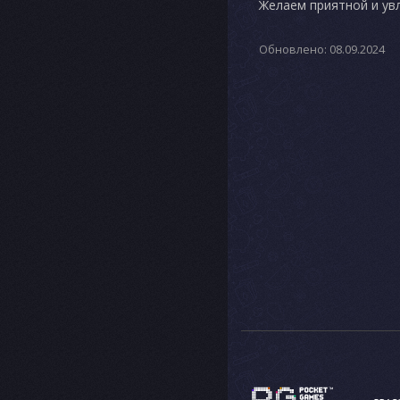
Желаем приятной и ув
Обновлено:
08.09.2024