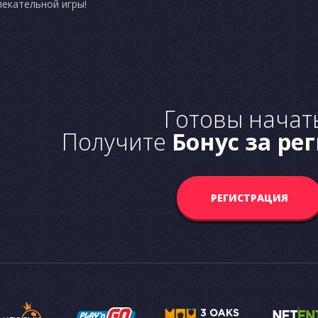
лекательной игры!
Готовы начат
Получите
Бонус за ре
РЕГИСТРАЦИЯ