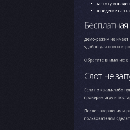
частоту выпаден
поведение слота
Бесплатная
Демо-режим не имеет 
удобно для новых игро
Обратите внимание: в
Слот не зап
Если по каким-либо п
проверим игру и поста
После завершения игр
пользователям сделат