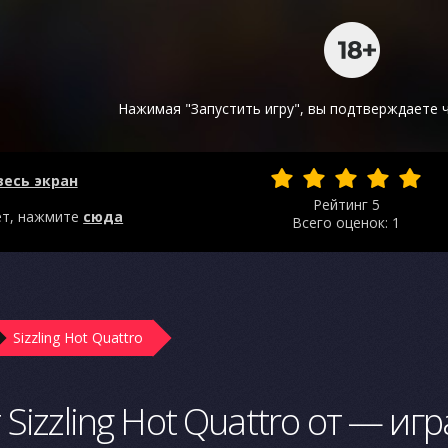
Нажимая "Запустить игру", вы подтверждаете ч
весь экран
Рейтинг
5
ет, нажмите
сюда
Всего оценок:
1
Sizzling Hot Quattro
Sizzling Hot Quattro от — иг