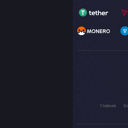
Главная
Б