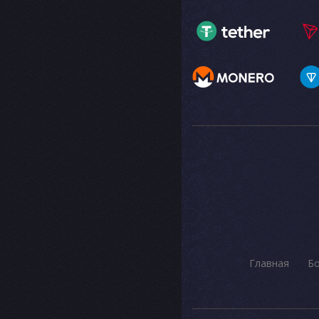
Главная
Б