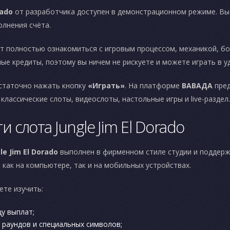
rado
от разработчика
доступен в демонстрационном режиме. Вы
олнения счёта.
т полностью ознакомиться с игровым процессом, механикой, бо
ые кредиты, поэтому вы ничем не рискуете и можете играть в у
остаточно нажать кнопку
«Играть»
. На платформе
ВАВАДА
пред
классические слоты, видеослоты, настольные игры и live-раздел.
 слота Jungle Jim El Dorado
le Jim El Dorado
выполнен в фирменном стиле студии
и поддерж
 как на компьютере, так и на мобильных устройствах.
ете изучить:
цу выплат;
 раундов и специальных символов;