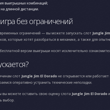
ия выигрышных комбинаций;
 на длинной дистанции.
 игра без ограничений
временных ограничений — вы можете запускать слот
Jungle Ji
ков, которые хотят разобраться в механике, а также для опытн
 бесплатной версии выигрыши носят исключительно ознакомител
ускается?
ричинам слот
Jungle Jim El Dorado
не открывается или работает
раемся оперативно устранить технические неполадки.
ы вы можете оставить свою оценку слота
Jungle Jim El Dorado
и
ь выбор.