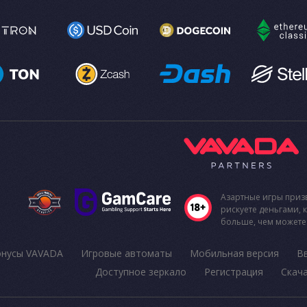
Азартные игры призв
рискуете деньгами, к
больше, чем можете 
онусы VAVADA
Игровые автоматы
Мобильная версия
В
Доступное зеркало
Регистрация
Скач