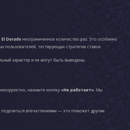
m El Dorado
неограниченное количество раз. Это особенно
ых пользователей, тестирующих стратегии ставок.
ьный характер и не могут быть выведены.
 некорректно, нажмите кнопку
«Не работает»
. Мы
 поделиться впечатлениями — это поможет другим