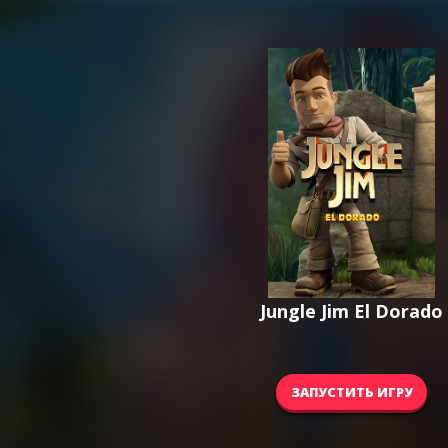
Jungle Jim El Dorado
ЗАПУСТИТЬ ИГРУ