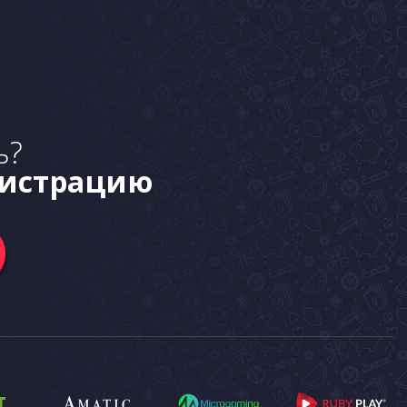
ь?
гистрацию