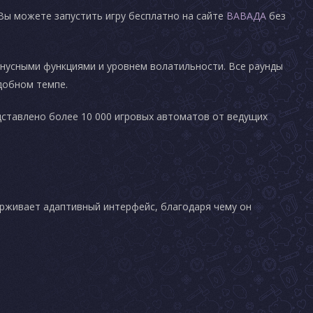
Вы можете запустить игру бесплатно на сайте
ВАВАДА
без
нусными функциями и уровнем волатильности. Все раунды
добном темпе.
ставлено более 10 000 игровых автоматов от ведущих
рживает адаптивный интерфейс, благодаря чему он