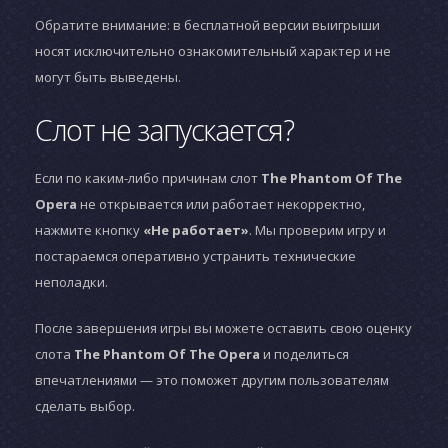
Обратите внимание: в бесплатной версии выигрыши
носят исключительно ознакомительный характер и не
могут быть выведены.
Слот не запускается?
Если по каким-либо причинам слот
The Phantom Of The
Opera
не открывается или работает некорректно,
нажмите кнопку
«Не работает»
. Мы проверим игру и
постараемся оперативно устранить технические
неполадки.
После завершения игры вы можете оставить свою оценку
слота
The Phantom Of The Opera
и поделиться
впечатлениями — это поможет другим пользователям
сделать выбор.