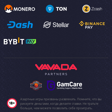
Азартные игры призваны развлекать. Помните, что вы
рискуете деньгами, когда делаете ставки. Не тратьте
больше, чем можете позволить себе проиграть.