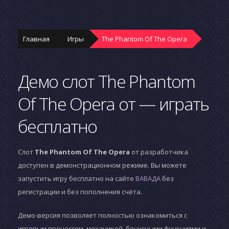
Главная
Игры
The Phantom Of The Opera
Демо слот The Phantom
Of The Opera от — играть
бесплатно
Слот
The Phantom Of The Opera
от разработчика
доступен в демонстрационном режиме. Вы можете
запустить игру бесплатно на сайте
ВАВАДА
без
регистрации и без пополнения счёта.
Демо-версия позволяет полностью ознакомиться с
игровым процессом, механикой, бонусными функциями и