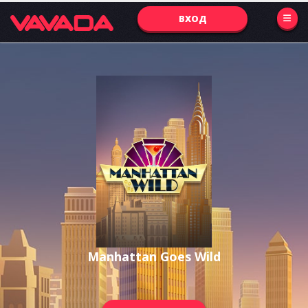
ВХОД
Manhattan Goes Wild