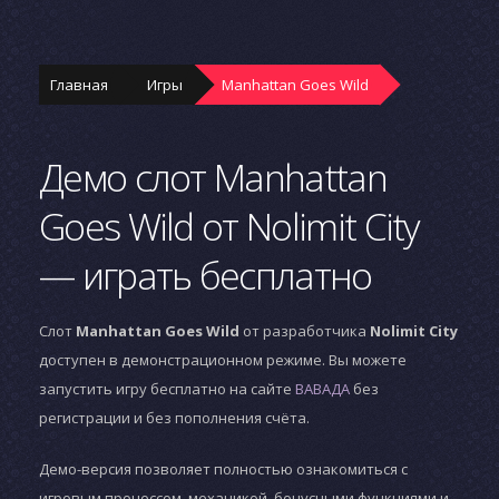
Главная
Игры
Manhattan Goes Wild
Демо слот Manhattan
Goes Wild от Nolimit City
— играть бесплатно
Слот
Manhattan Goes Wild
от разработчика
Nolimit City
доступен в демонстрационном режиме. Вы можете
запустить игру бесплатно на сайте
ВАВАДА
без
регистрации и без пополнения счёта.
Демо-версия позволяет полностью ознакомиться с
игровым процессом, механикой, бонусными функциями и