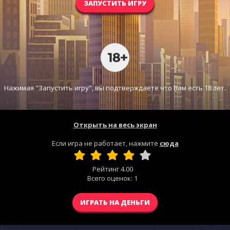
ЗАПУСТИТЬ ИГРУ
Нажимая "Запустить игру", вы подтверждаете что Вам есть 18 лет.
Открыть на весь экран
Если игра не работает, нажмите
сюда
Рейтинг
4.00
Всего оценок:
1
ИГРАТЬ НА ДЕНЬГИ