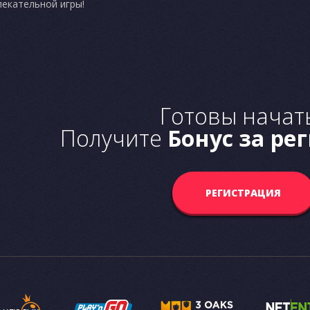
лекательной игры!
Готовы начат
Получите
Бонус за ре
РЕГИСТРАЦИЯ