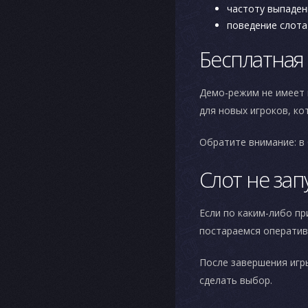
частоту выпаден
поведение слота
Бесплатная
Демо-режим не имеет 
для новых игроков, ко
Обратите внимание: в
Слот не зап
Если по каким-либо п
постараемся оператив
После завершения игр
сделать выбор.