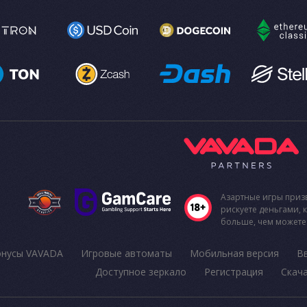
Азартные игры призв
рискуете деньгами, к
больше, чем можете 
онусы VAVADA
Игровые автоматы
Мобильная версия
В
Доступное зеркало
Регистрация
Скач