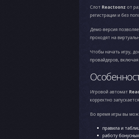
Слот
Reactoonz
от ра
регистрации и без поп
Демо-версия позволяе
проходят на виртуальн
Чтобы начать игру, д
провайдеров, включая 
Особенност
Игровой автомат
Rea
корректно запускается
Во время игры вы мож
правила и табли
работу бонусных