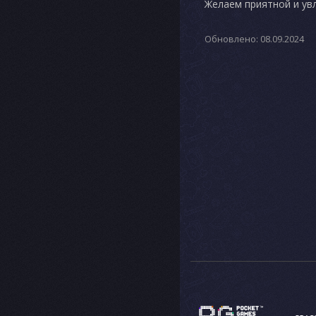
Желаем приятной и ув
Обновлено:
08.09.2024