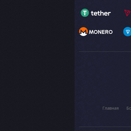
Главная
Б