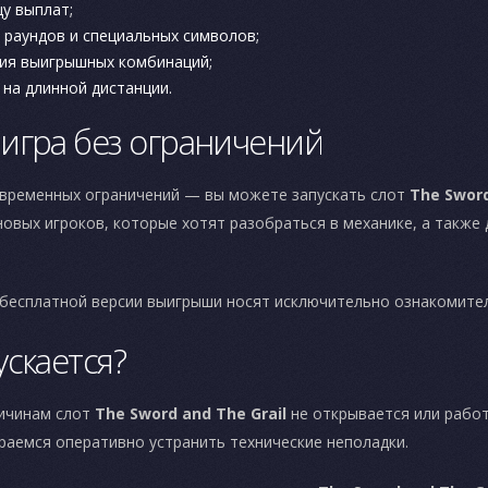
цу выплат;
 раундов и специальных символов;
ия выигрышных комбинаций;
 на длинной дистанции.
 игра без ограничений
временных ограничений — вы можете запускать слот
The Sword
новых игроков, которые хотят разобраться в механике, а также
 бесплатной версии выигрыши носят исключительно ознакомител
ускается?
ричинам слот
The Sword and The Grail
не открывается или рабо
раемся оперативно устранить технические неполадки.