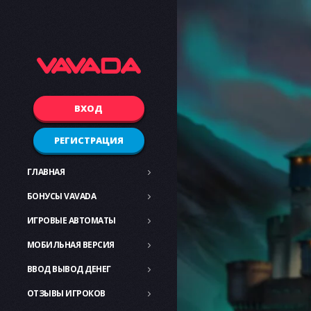
ВХОД
РЕГИСТРАЦИЯ
ГЛАВНАЯ
БОНУСЫ VAVADA
ИГРОВЫЕ АВТОМАТЫ
МОБИЛЬНАЯ ВЕРСИЯ
ВВОД ВЫВОД ДЕНЕГ
ОТЗЫВЫ ИГРОКОВ