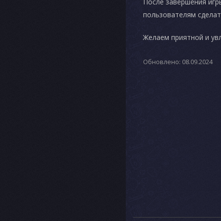
После завершения игр
пользователям сделат
Желаем приятной и ув
Обновлено:
08.09.2024