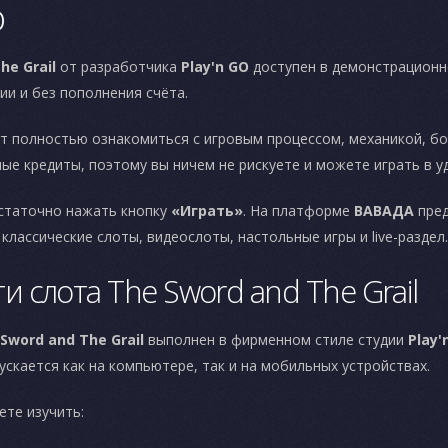
о
he Grail
от разработчика
Play'n GO
доступен в демонстрационн
ии и без пополнения счёта.
т полностью ознакомиться с игровым процессом, механикой, бо
ые кредиты, поэтому вы ничем не рискуете и можете играть в у
остаточно нажать кнопку
«Играть»
. На платформе
ВАВАДА
пред
классические слоты, видеослоты, настольные игры и live-раздел.
 слота The Sword and The Grail
Sword and The Grail
выполнен в фирменном стиле студии
Play'
ускается как на компьютере, так и на мобильных устройствах.
ете изучить: