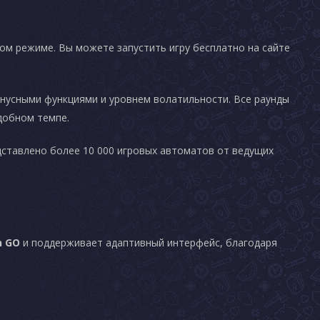
ом режиме. Вы можете запустить игру бесплатно на сайте
нусными функциями и уровнем волатильности. Все раунды
добном темпе.
ставлено более 10 000 игровых автоматов от ведущих
n GO
и поддерживает адаптивный интерфейс, благодаря