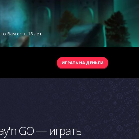
то Вам есть 18 лет.
ИГРАТЬ НА ДЕНЬГИ
lay'n GO — играть