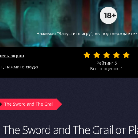
Нажимая "Запустить игру", вы подтверждаете ч
весь экран
Рейтинг
5
ет, нажмите
сюда
Всего оценок:
1
The Sword and The Grail
The Sword and The Grail от P