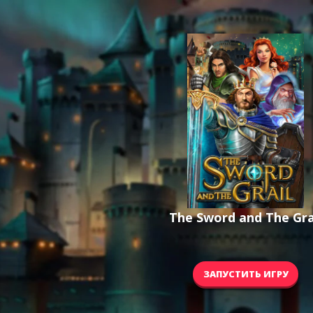
The Sword and The Gra
ЗАПУСТИТЬ ИГРУ