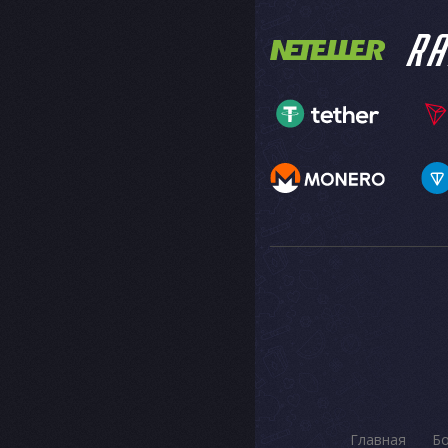
Главная
Б