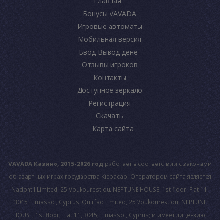
Главная
Бонусы VAVADA
Игровые автоматы
Мобильная версия
Ввод Вывод денег
Отзывы игроков
Контакты
Доступное зеркало
Регистрация
Скачать
Карта сайта
VAVADA Казино, 2015-2026 год
работает в соответствии с законами
об азартных играх государства Кюрасао. Оператором сайта является
Nadontil Limited, 25 Voukourestiou, NEPTUNE HOUSE, 1st floor, Flat 11,
3045, Limassol, Cyprus; Quirfad Limited, 25 Voukourestiou, NEPTUNE
HOUSE, 1st floor, Flat 11, 3045, Limassol, Cyprus; и имеет лицензию,