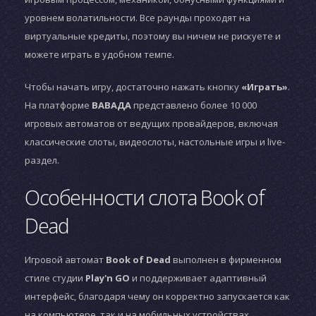
уровнем волатильности. Все раунды проходят на
виртуальные кредиты, поэтому вы ничем не рискуете и
можете играть в удобном темпе.
Чтобы начать игру, достаточно нажать кнопку
«Играть»
.
На платформе
ВАВАДА
представлено более 10 000
игровых автоматов от ведущих провайдеров, включая
классические слоты, видеослоты, настольные игры и live-
раздел.
Особенности слота Book of
Dead
Игровой автомат
Book of Dead
выполнен в фирменном
стиле студии
Play'n GO
и поддерживает адаптивный
интерфейс, благодаря чему он корректно запускается как
на компьютере, так и на мобильных устройствах.