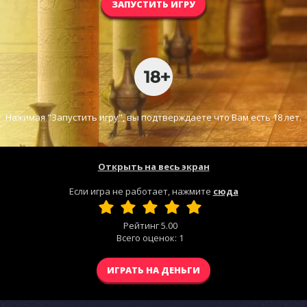
ЗАПУСТИТЬ ИГРУ
Нажимая "Запустить игру", вы подтверждаете что Вам есть 18 лет.
Открыть на весь экран
Если игра не работает, нажмите
сюда
Рейтинг
5.00
Всего оценок:
1
ИГРАТЬ НА ДЕНЬГИ