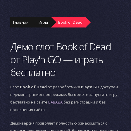
Главная
Игры
Book of Dead
Демо слот Book of Dead
от Play'n GO — играть
бесплатно
Слот
Book of Dead
от разработчика
Play'n GO
доступен
в демонстрационном режиме. Вы можете запустить игру
бесплатно на сайте
ВАВАДА
без регистрации и без
пополнения счёта.
Демо-версия позволяет полностью ознакомиться с
игровым процессом, механикой, бонусными функциями и