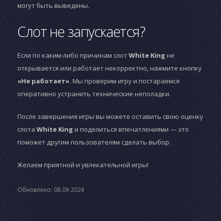
могут быть выведены.
Слот не запускается?
Если по каким-либо причинам слот
White King
не
открывается или работает некорректно, нажмите кнопку
«Не работает»
. Мы проверим игру и постараемся
оперативно устранить технические неполадки.
После завершения игры вы можете оставить свою оценку
слота
White King
и поделиться впечатлениями — это
поможет другим пользователям сделать выбор.
Желаем приятной и увлекательной игры!
Обновлено:
08.09.2024