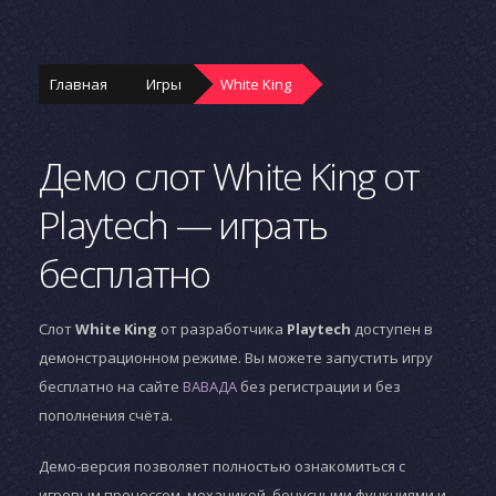
Главная
Игры
White King
Демо слот White King от
Playtech — играть
бесплатно
Слот
White King
от разработчика
Playtech
доступен в
демонстрационном режиме. Вы можете запустить игру
бесплатно на сайте
ВАВАДА
без регистрации и без
пополнения счёта.
Демо-версия позволяет полностью ознакомиться с
игровым процессом, механикой, бонусными функциями и