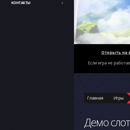
КОНТАКТЫ
Открыть на 
Если игра не работа
Главная
Игры
Демо слот 