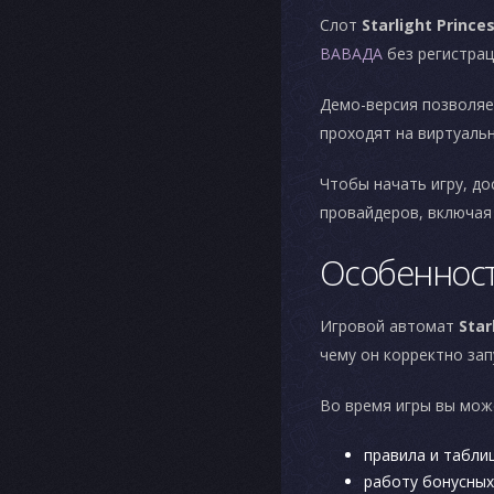
Слот
Starlight Prince
ВАВАДА
без регистрац
Демо-версия позволяе
проходят на виртуальн
Чтобы начать игру, д
провайдеров, включая 
Особенности
Игровой автомат
Star
чему он корректно зап
Во время игры вы мож
правила и табли
работу бонусных