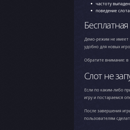
частоту выпаден
поведение слота
Бесплатная
Демо-режим не имеет 
удобно для новых игро
Обратите внимание: в
Слот не зап
Если по каким-либо п
игру и постараемся оп
После завершения игр
пользователям сделат