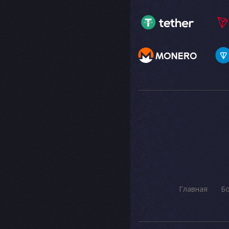
Главная
Б