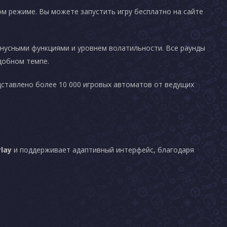
м режиме. Вы можете запустить игру бесплатно на сайте
нусными функциями и уровнем волатильности. Все раунды
добном темпе.
ставлено более 10 000 игровых автоматов от ведущих
lay
и поддерживает адаптивный интерфейс, благодаря