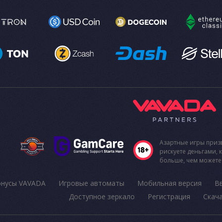
Азартные игры призв
рискуете деньгами, к
больше, чем можете 
онусы VAVADA
Игровые автоматы
Мобильная версия
В
Доступное зеркало
Регистрация
Скач