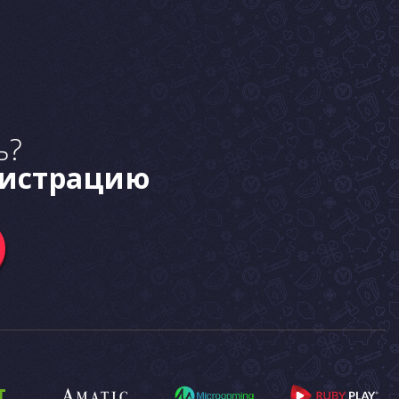
ь?
гистрацию