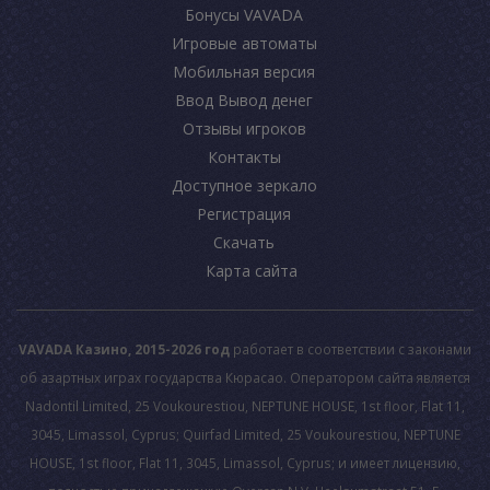
Бонусы VAVADA
Игровые автоматы
Мобильная версия
Ввод Вывод денег
Отзывы игроков
Контакты
Доступное зеркало
Регистрация
Скачать
Карта сайта
VAVADA Казино, 2015-2026 год
работает в соответствии с законами
об азартных играх государства Кюрасао. Оператором сайта является
Nadontil Limited, 25 Voukourestiou, NEPTUNE HOUSE, 1st floor, Flat 11,
3045, Limassol, Cyprus; Quirfad Limited, 25 Voukourestiou, NEPTUNE
HOUSE, 1st floor, Flat 11, 3045, Limassol, Cyprus; и имеет лицензию,