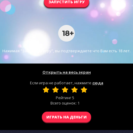
ЗАПУСТИТЬ ИГРУ
Нажимая "Запустить игру", вы подтверждаете что Вам есть 18 лет.
Открыть на весь экран
Если игра не работает, нажмите
сюда
Рейтинг
5
Всего оценок:
1
ИГРАТЬ НА ДЕНЬГИ