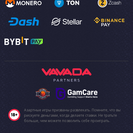
Азартные игры призваны развлекать. Помните, что вы
рискуете деньгами, когда делаете ставки. Не тратьте
больше, чем можете позволить себе проиграть.