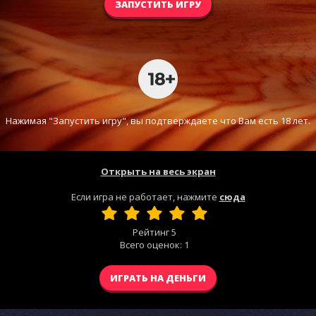
ЗАПУСТИТЬ ИГРУ
Нажимая "Запустить игру", вы подтверждаете что Вам есть 18 лет.
Открыть на весь экран
Если игра не работает, нажмите
сюда
Рейтинг
5
Всего оценок:
1
ИГРАТЬ НА ДЕНЬГИ