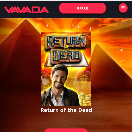
ВХОД
Return of the Dead