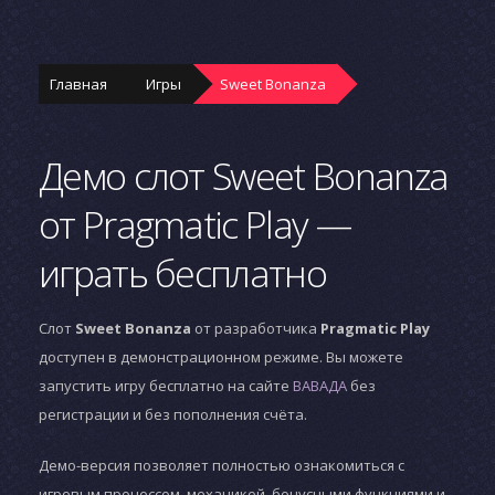
Главная
Игры
Sweet Bonanza
Демо слот Sweet Bonanza
от Pragmatic Play —
играть бесплатно
Слот
Sweet Bonanza
от разработчика
Pragmatic Play
доступен в демонстрационном режиме. Вы можете
запустить игру бесплатно на сайте
ВАВАДА
без
регистрации и без пополнения счёта.
Демо-версия позволяет полностью ознакомиться с
игровым процессом, механикой, бонусными функциями и