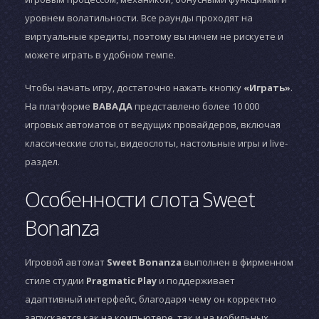
уровнем волатильности. Все раунды проходят на
виртуальные кредиты, поэтому вы ничем не рискуете и
можете играть в удобном темпе.
Чтобы начать игру, достаточно нажать кнопку
«Играть»
.
На платформе
ВАВАДА
представлено более 10 000
игровых автоматов от ведущих провайдеров, включая
классические слоты, видеослоты, настольные игры и live-
раздел.
Особенности слота Sweet
Bonanza
Игровой автомат
Sweet Bonanza
выполнен в фирменном
стиле студии
Pragmatic Play
и поддерживает
адаптивный интерфейс, благодаря чему он корректно
запускается как на компьютере, так и на мобильных