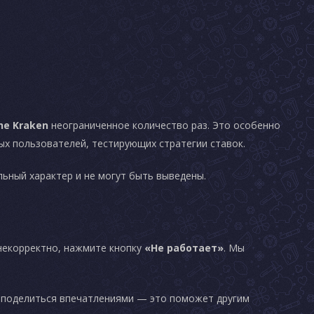
he Kraken
неограниченное количество раз. Это особенно
ых пользователей, тестирующих стратегии ставок.
ьный характер и не могут быть выведены.
некорректно, нажмите кнопку
«Не работает»
. Мы
 поделиться впечатлениями — это поможет другим