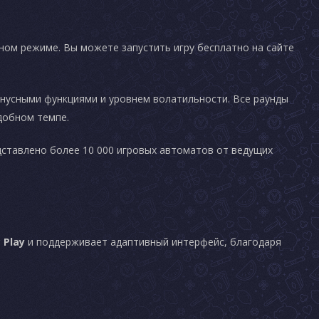
ом режиме. Вы можете запустить игру бесплатно на сайте
нусными функциями и уровнем волатильности. Все раунды
добном темпе.
ставлено более 10 000 игровых автоматов от ведущих
 Play
и поддерживает адаптивный интерфейс, благодаря