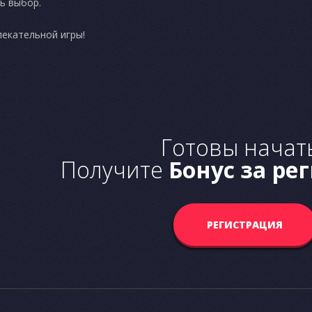
ь выбор.
лекательной игры!
Готовы начат
Получите
Бонус за ре
РЕГИСТРАЦИЯ