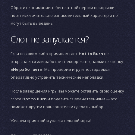
Обратите внимание: в бесплатной версии выигрыши
носят исключительно ознакомительный характер и не
могут быть выведены.
Слот не запускается?
Если по каким-либо причинам слот
Hot to Burn
не
открывается или работает некорректно, нажмите кнопку
«Не работает»
. Мы проверим игру и постараемся
оперативно устранить технические неполадки.
После завершения игры вы можете оставить свою оценку
слота
Hot to Burn
и поделиться впечатлениями — это
поможет другим пользователям сделать выбор.
Желаем приятной и увлекательной игры!