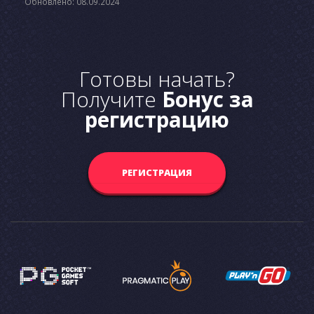
Обновлено:
08.09.2024
Готовы начать?
Получите
Бонус за
регистрацию
РЕГИСТРАЦИЯ