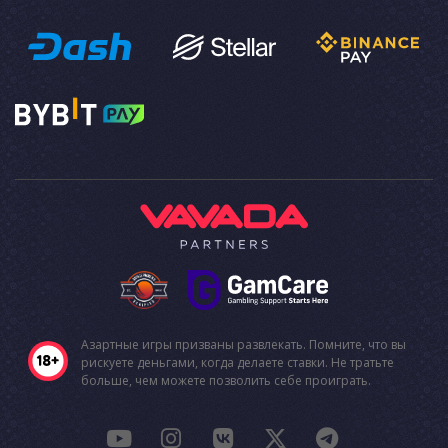
Азартные игры призваны развлекать. Помните, что вы
рискуете деньгами, когда делаете ставки. Не тратьте
больше, чем можете позволить себе проиграть.