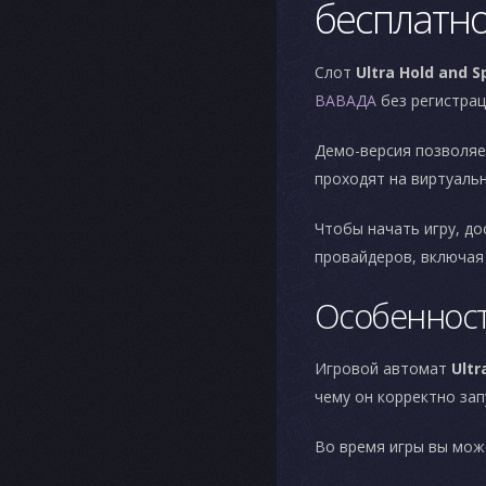
бесплатн
Слот
Ultra Hold and S
ВАВАДА
без регистрац
Демо-версия позволяе
проходят на виртуальн
Чтобы начать игру, д
провайдеров, включая 
Особенности
Игровой автомат
Ultr
чему он корректно зап
Во время игры вы мож