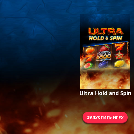
Ultra Hold and Spin
ЗАПУСТИТЬ ИГРУ