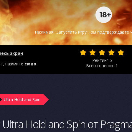
Нажимая "Запустить игру", вы подтверждаете ч
весь экран
Рейтинг
5
ет, нажмите
сюда
Всего оценок:
1
Ultra Hold and Spin
Ultra Hold and Spin от Pragma