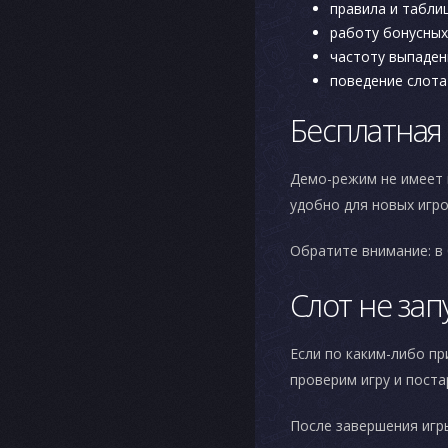
правила и табли
работу бонусных
частоту выпаден
поведение слота
Бесплатная
Демо-режим не имеет 
удобно для новых игро
Обратите внимание: в
Слот не зап
Если по каким-либо п
проверим игру и поста
После завершения игр