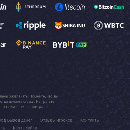
аны развлекать. Помните, что вы
огда делаете ставки. Не тратьте
позволить себе проиграть.
вод Вывод денег
Отзывы игроков
Контакты
ать
Карта сайта