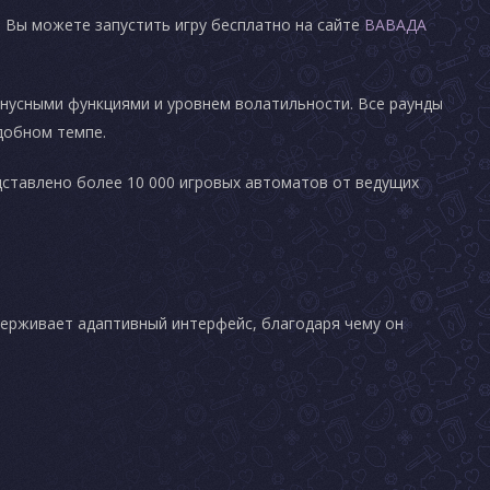
 Вы можете запустить игру бесплатно на сайте
ВАВАДА
нусными функциями и уровнем волатильности. Все раунды
добном темпе.
ставлено более 10 000 игровых автоматов от ведущих
ерживает адаптивный интерфейс, благодаря чему он