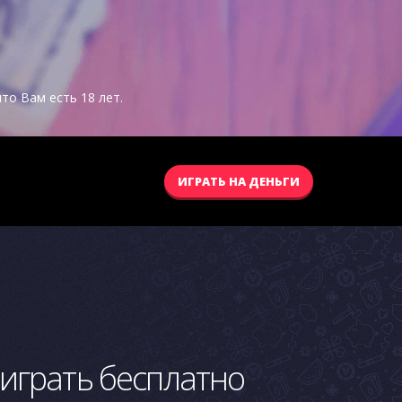
то Вам есть 18 лет.
ИГРАТЬ НА ДЕНЬГИ
 играть бесплатно