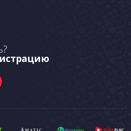
ь?
гистрацию