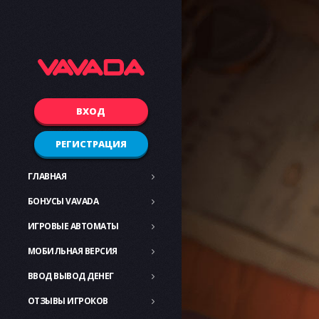
ВХОД
РЕГИСТРАЦИЯ
ГЛАВНАЯ
БОНУСЫ VAVADA
ИГРОВЫЕ АВТОМАТЫ
МОБИЛЬНАЯ ВЕРСИЯ
ВВОД ВЫВОД ДЕНЕГ
ОТЗЫВЫ ИГРОКОВ