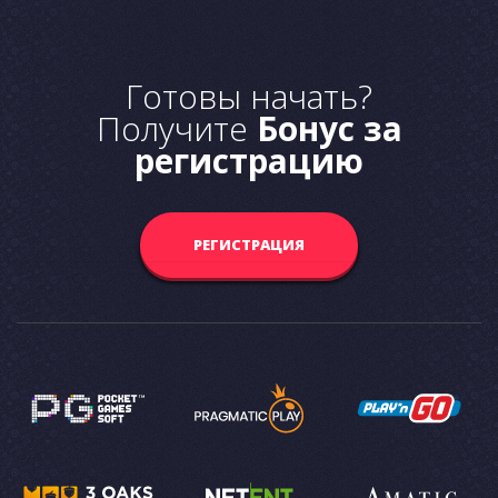
Готовы начать?
Получите
Бонус за
регистрацию
РЕГИСТРАЦИЯ