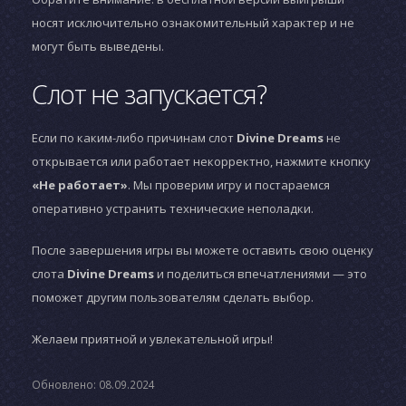
носят исключительно ознакомительный характер и не
могут быть выведены.
Слот не запускается?
Если по каким-либо причинам слот
Divine Dreams
не
открывается или работает некорректно, нажмите кнопку
«Не работает»
. Мы проверим игру и постараемся
оперативно устранить технические неполадки.
После завершения игры вы можете оставить свою оценку
слота
Divine Dreams
и поделиться впечатлениями — это
поможет другим пользователям сделать выбор.
Желаем приятной и увлекательной игры!
Обновлено:
08.09.2024