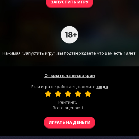
ЗАПУСТИТЬ ИГРУ
Нажимая "Запустить игру", вы подтверждаете что Вам есть 18 лет.
Открыть на весь экран
Если игра не работает, нажмите
сюда
Рейтинг
5
Всего оценок:
1
ИГРАТЬ НА ДЕНЬГИ