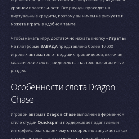
уровнем волатильности. Все раунды проходят на
виртуальные кредиты, поэтому вы ничем не рискуете и
можете играть в удобном темпе.
Чтобы начать игру, достаточно нажать кнопку
«Играть»
.
На платформе
ВАВАДА
представлено более 10 000
игровых автоматов от ведущих провайдеров, включая
классические слоты, видеослоты, настольные игры и live-
раздел.
Особенности слота Dragon
Chase
Игровой автомат
Dragon Chase
выполнен в фирменном
стиле студии
Quickspin
и поддерживает адаптивный
интерфейс, благодаря чему он корректно запускается как
на компьютере, так и на мобильных устройствах.