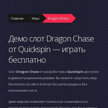
Главная
Игры
Dragon Chase
Демо слот Dragon Chase
от Quickspin — играть
бесплатно
Слот
Dragon Chase
от разработчика
Quickspin
доступен
в демонстрационном режиме. Вы можете запустить игру
бесплатно на сайте
ВАВАДА
без регистрации и без
пополнения счёта.
Демо-версия позволяет полностью ознакомиться с
игровым процессом, механикой, бонусными функциями и