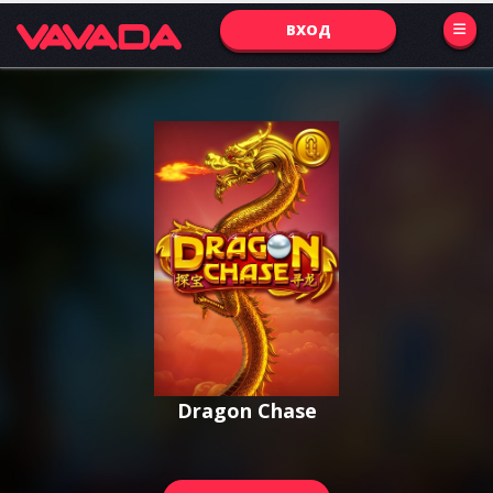
ВХОД
Dragon Chase