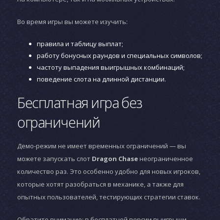
Во время игры вы можете изучить:
правила и таблицу выплат;
работу бонусных раундов и специальных символов;
частоту выпадения выигрышных комбинаций;
поведение слота на длинной дистанции.
Бесплатная игра без
ограничений
Демо-режим не имеет временных ограничений — вы
можете запускать слот
Dragon Chase
неограниченное
количество раз. Это особенно удобно для новых игроков,
которые хотят разобраться в механике, а также для
опытных пользователей, тестирующих стратегии ставок.
Обратите внимание: в бесплатной версии выигрыши