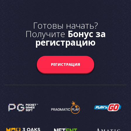
Готовы начать?
Получите
Бонус за
регистрацию
РЕГИСТРАЦИЯ