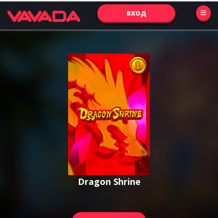
ВХОД
Dragon Shrine