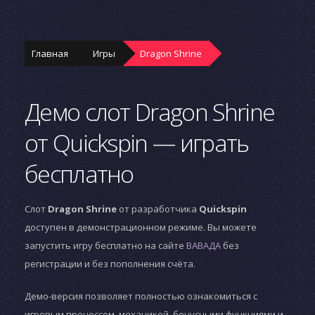
Главная
Игры
Dragon Shrine
Демо слот Dragon Shrine
от Quickspin — играть
бесплатно
Слот
Dragon Shrine
от разработчика
Quickspin
доступен в демонстрационном режиме. Вы можете
запустить игру бесплатно на сайте
ВАВАДА
без
регистрации и без пополнения счёта.
Демо-версия позволяет полностью ознакомиться с
игровым процессом, механикой, бонусными функциями и