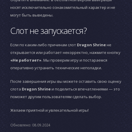
носят исключительно ознакомительный характер и не
могут быть выведены.
Слот не запускается?
Если по каким-либо причинам слот
Dragon Shrine
не
открывается или работает некорректно, нажмите кнопку
«Не работает»
. Мы проверим игру и постараемся
оперативно устранить технические неполадки.
После завершения игры вы можете оставить свою оценку
слота
Dragon Shrine
и поделиться впечатлениями — это
поможет другим пользователям сделать выбор.
Желаем приятной и увлекательной игры!
Обновлено:
08.09.2024