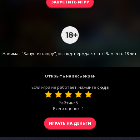
ЗАПУСТИТЬ ИГРУ
Нажимая "Запустить игру", вы подтверждаете что Вам есть 18 лет.
Открыть на весь экран
Если игра не работает, нажмите
сюда
Рейтинг
5
Всего оценок:
1
ИГРАТЬ НА ДЕНЬГИ