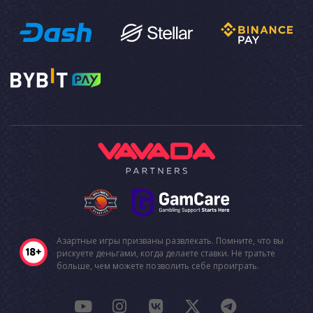
Азартные игры призваны развлекать. Помните, что вы
рискуете деньгами, когда делаете ставки. Не тратьте
больше, чем можете позволить себе проиграть.