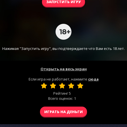
ЗАПУСТИТЬ ИГРУ
Нажимая "Запустить игру", вы подтверждаете что Вам есть 18 лет.
Открыть на весь экран
Если игра не работает, нажмите
сюда
Рейтинг
5
Всего оценок:
1
ИГРАТЬ НА ДЕНЬГИ