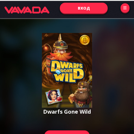
ВХОД
Dwarfs Gone Wild