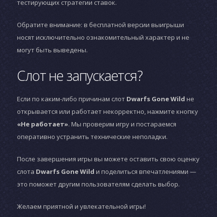
тестирующих стратегии ставок.
Обратите внимание: в бесплатной версии выигрыши
носят исключительно ознакомительный характер и не
могут быть выведены.
Слот не запускается?
Если по каким-либо причинам слот
Dwarfs Gone Wild
не
открывается или работает некорректно, нажмите кнопку
«Не работает»
. Мы проверим игру и постараемся
оперативно устранить технические неполадки.
После завершения игры вы можете оставить свою оценку
слота
Dwarfs Gone Wild
и поделиться впечатлениями —
это поможет другим пользователям сделать выбор.
Желаем приятной и увлекательной игры!