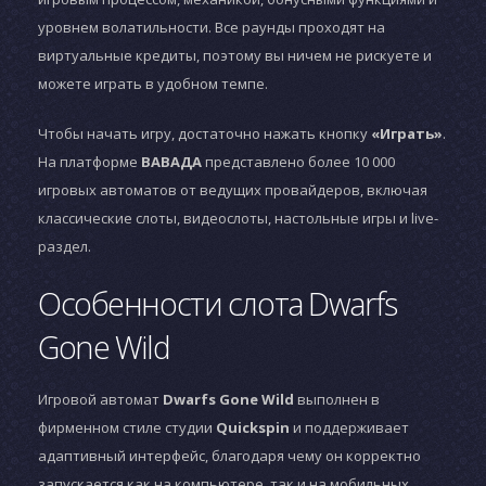
уровнем волатильности. Все раунды проходят на
виртуальные кредиты, поэтому вы ничем не рискуете и
можете играть в удобном темпе.
Чтобы начать игру, достаточно нажать кнопку
«Играть»
.
На платформе
ВАВАДА
представлено более 10 000
игровых автоматов от ведущих провайдеров, включая
классические слоты, видеослоты, настольные игры и live-
раздел.
Особенности слота Dwarfs
Gone Wild
Игровой автомат
Dwarfs Gone Wild
выполнен в
фирменном стиле студии
Quickspin
и поддерживает
адаптивный интерфейс, благодаря чему он корректно
запускается как на компьютере, так и на мобильных