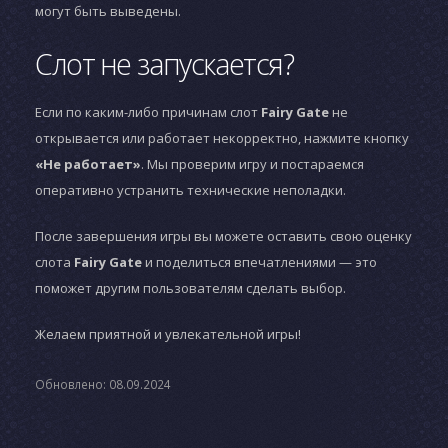
могут быть выведены.
Слот не запускается?
Если по каким-либо причинам слот
Fairy Gate
не
открывается или работает некорректно, нажмите кнопку
«Не работает»
. Мы проверим игру и постараемся
оперативно устранить технические неполадки.
После завершения игры вы можете оставить свою оценку
слота
Fairy Gate
и поделиться впечатлениями — это
поможет другим пользователям сделать выбор.
Желаем приятной и увлекательной игры!
Обновлено:
08.09.2024