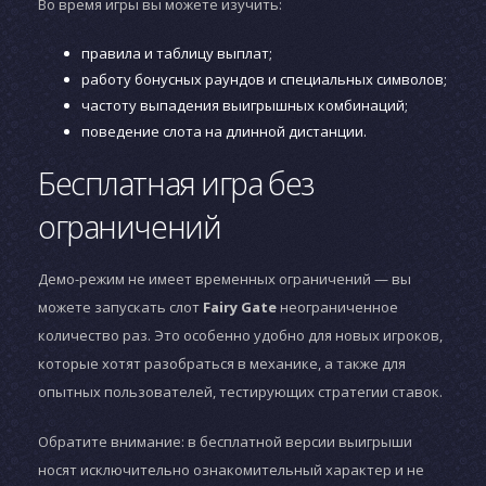
Во время игры вы можете изучить:
правила и таблицу выплат;
работу бонусных раундов и специальных символов;
частоту выпадения выигрышных комбинаций;
поведение слота на длинной дистанции.
Бесплатная игра без
ограничений
Демо-режим не имеет временных ограничений — вы
можете запускать слот
Fairy Gate
неограниченное
количество раз. Это особенно удобно для новых игроков,
которые хотят разобраться в механике, а также для
опытных пользователей, тестирующих стратегии ставок.
Обратите внимание: в бесплатной версии выигрыши
носят исключительно ознакомительный характер и не