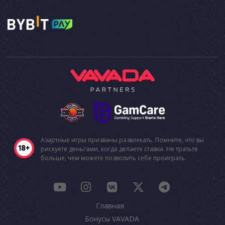
Азартные игры призваны развлекать. Помните, что вы
рискуете деньгами, когда делаете ставки. Не тратьте
больше, чем можете позволить себе проиграть.
Главная
Бонусы VAVADA