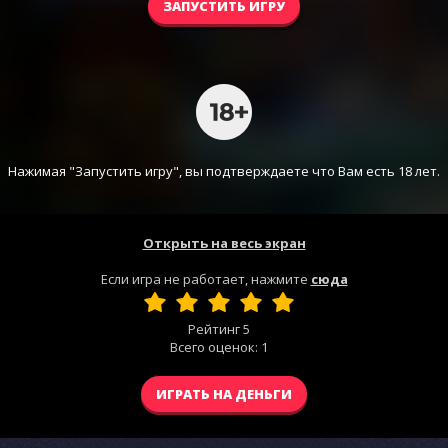
ЗАПУСТИТЬ ИГРУ
Нажимая "Запустить игру", вы подтверждаете что Вам есть 18 лет.
Открыть на весь экран
Если игра не работает, нажмите
сюда
Рейтинг
5
Всего оценок:
1
ИГРАТЬ НА ДЕНЬГИ