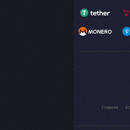
Главная
Б