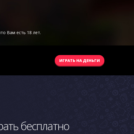
то Вам есть 18 лет.
ИГРАТЬ НА ДЕНЬГИ
грать бесплатно