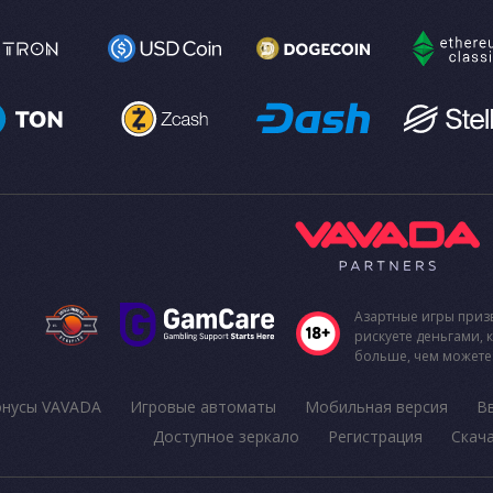
Азартные игры призв
рискуете деньгами, к
больше, чем можете 
онусы VAVADA
Игровые автоматы
Мобильная версия
В
Доступное зеркало
Регистрация
Скач