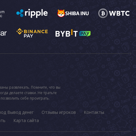
аны развлекать. Помните, что вы
огда делаете ставки. Не тратьте
позволить себе проиграть.
вод Вывод денег
Отзывы игроков
Контакты
ать
Карта сайта