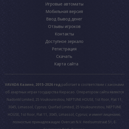
Игровые автоматы
Мобильная версия
Ввод Вывод денег
Отзывы игроков
Контакты
Доступное зеркало
Регистрация
Скачать
Карта сайта
VAVADA Казино, 2015-2026 год
работает в соответствии с законами
об азартных играх государства Кюрасао. Оператором сайта является
Nadontil Limited, 25 Voukourestiou, NEPTUNE HOUSE, 1st floor, Flat 11,
3045, Limassol, Cyprus; Quirfad Limited, 25 Voukourestiou, NEPTUNE
HOUSE, 1st floor, Flat 11, 3045, Limassol, Cyprus; и имеет лицензию,
полностью принадлежащую Overcan N.V. Heelsumstraat 51, E-