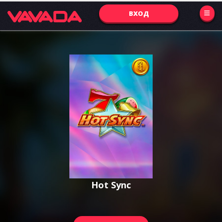
ВХОД
Hot Sync