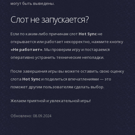
могут быть выведены.
Слот не запускается?
Если по каким-либо причинам слот
Hot Sync
не
открывается или работает некорректно, нажмите кнопку
«Не работает»
. Мы проверим игру и постараемся
оперативно устранить технические неполадки.
После завершения игры вы можете оставить свою оценку
слота
Hot Sync
и поделиться впечатлениями — это
поможет другим пользователям сделать выбор.
Желаем приятной и увлекательной игры!
Обновлено:
08.09.2024