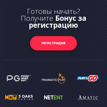
Готовы начать?
Получите
Бонус за
регистрацию
РЕГИСТРАЦИЯ