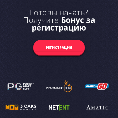
Готовы начать?
Получите
Бонус за
регистрацию
РЕГИСТРАЦИЯ