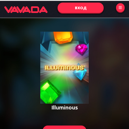
ВХОД
Illuminous