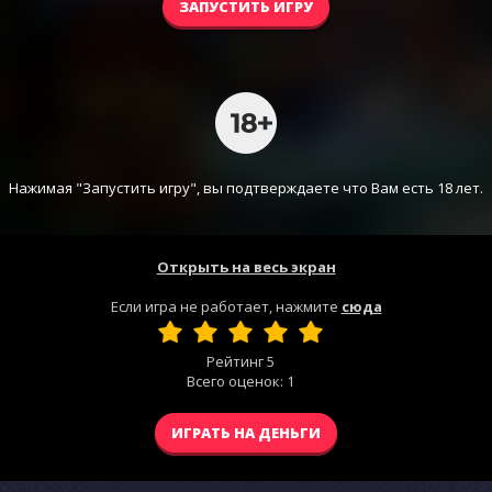
ЗАПУСТИТЬ ИГРУ
Нажимая "Запустить игру", вы подтверждаете что Вам есть 18 лет.
Открыть на весь экран
Если игра не работает, нажмите
сюда
Рейтинг
5
Всего оценок:
1
ИГРАТЬ НА ДЕНЬГИ