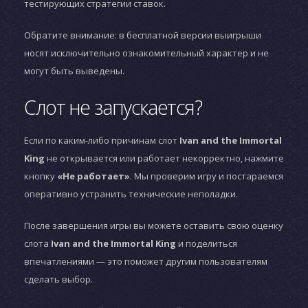
тестирующих стратегии ставок.
Обратите внимание: в бесплатной версии выигрыши
носят исключительно ознакомительный характер и не
могут быть выведены.
Слот не запускается?
Если по каким-либо причинам слот
Ivan and the Immortal
King
не открывается или работает некорректно, нажмите
кнопку
«Не работает»
. Мы проверим игру и постараемся
оперативно устранить технические неполадки.
После завершения игры вы можете оставить свою оценку
слота
Ivan and the Immortal King
и поделиться
впечатлениями — это поможет другим пользователям
сделать выбор.