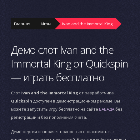
Главная
Игры
Ivan and the Immortal King
Демо слот Ivan and the
Immortal King от Quickspin
— играть бесплатно
Слот
Ivan and the Immortal King
от разработчика
Quickspin
доступен в демонстрационном режиме. Вы
можете запустить игру бесплатно на сайте
ВАВАДА
без
регистрации и без пополнения счёта.
Демо-версия позволяет полностью ознакомиться с
игровым процессом, механикой, бонусными функциями и