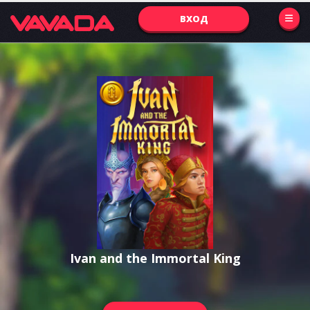
ВХОД
Ivan and the Immortal King