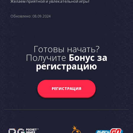
Желаем приятной и увлекательной игры!
Обновлено:
08.09.2024
Готовы начать?
Получите
Бонус за
регистрацию
РЕГИСТРАЦИЯ