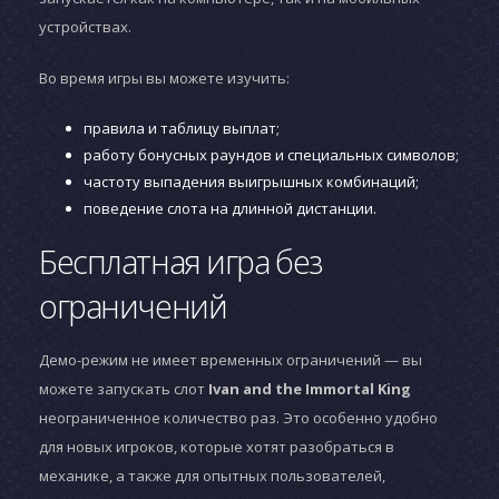
устройствах.
Во время игры вы можете изучить:
правила и таблицу выплат;
работу бонусных раундов и специальных символов;
частоту выпадения выигрышных комбинаций;
поведение слота на длинной дистанции.
Бесплатная игра без
ограничений
Демо-режим не имеет временных ограничений — вы
можете запускать слот
Ivan and the Immortal King
неограниченное количество раз. Это особенно удобно
для новых игроков, которые хотят разобраться в
механике, а также для опытных пользователей,