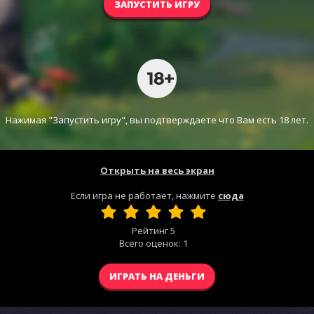
ЗАПУСТИТЬ ИГРУ
Нажимая "Запустить игру", вы подтверждаете что Вам есть 18 лет.
Открыть на весь экран
Если игра не работает, нажмите
сюда
Рейтинг
5
Всего оценок:
1
ИГРАТЬ НА ДЕНЬГИ