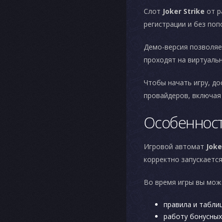
Слот
Joker Strike
от р
регистрации и без поп
Демо-версия позволяе
проходят на виртуальн
Чтобы начать игру, д
провайдеров, включая 
Особенности
Игровой автомат
Joke
корректно запускается
Во время игры вы мож
правила и табли
работу бонусных