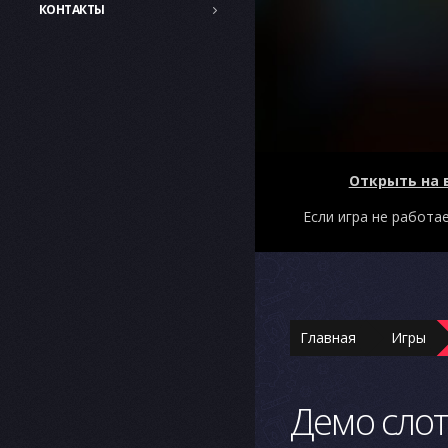
КОНТАКТЫ
Открыть на 
Если игра не работа
Главная
Игры
Демо слот 