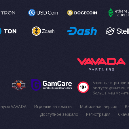
Азартные игры призв
рискуете деньгами, к
больше, чем можете 
онусы VAVADA
Игровые автоматы
Мобильная версия
В
Доступное зеркало
Регистрация
Скач