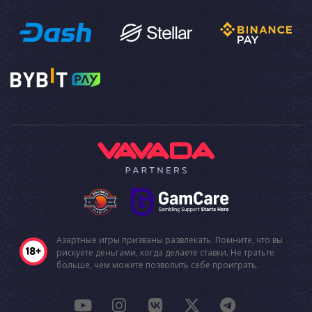
Азартные игры призваны развлекать. Помните, что вы
рискуете деньгами, когда делаете ставки. Не тратьте
больше, чем можете позволить себе проиграть.