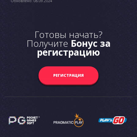
Обновлено:
08.09.2024
Готовы начать?
Получите
Бонус за
регистрацию
РЕГИСТРАЦИЯ