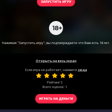
ЗАПУСТИТЬ ИГРУ
Нажимая "Запустить игру", вы подтверждаете что Вам есть 18 лет.
Открыть на весь экран
Если игра не работает, нажмите
сюда
Рейтинг
5
Всего оценок:
1
ИГРАТЬ НА ДЕНЬГИ