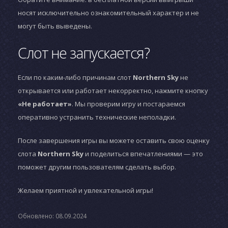
носят исключительно ознакомительный характер и не
могут быть выведены.
Слот не запускается?
Если по каким-либо причинам слот
Northern Sky
не
открывается или работает некорректно, нажмите кнопку
«Не работает»
. Мы проверим игру и постараемся
оперативно устранить технические неполадки.
После завершения игры вы можете оставить свою оценку
слота
Northern Sky
и поделиться впечатлениями — это
поможет другим пользователям сделать выбор.
Желаем приятной и увлекательной игры!
Обновлено:
08.09.2024