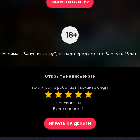
ЗАПУСТИТЬ ИГРУ
Нажимая "Запустить игру", вы подтверждаете что Вам есть 18 лет.
Открыть на весь экран
Если игра не работает, нажмите
сюда
Рейтинг
5.00
Всего оценок:
1
ИГРАТЬ НА ДЕНЬГИ