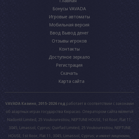
Главная
Бонусы VAVADA
Игровые автоматы
Мобильная версия
Ввод Вывод денег
Отзывы игроков
Контакты
Доступное зеркало
Регистрация
Скачать
Карта сайта
VAVADA Казино, 2015-2026 год
работает в соответствии с законами
об азартных играх государства Кюрасао. Оператором сайта является
Nadontil Limited, 25 Voukourestiou, NEPTUNE HOUSE, 1st floor, Flat 11,
3045, Limassol, Cyprus; Quirfad Limited, 25 Voukourestiou, NEPTUNE
HOUSE, 1st floor, Flat 11, 3045, Limassol, Cyprus; и имеет лицензию,