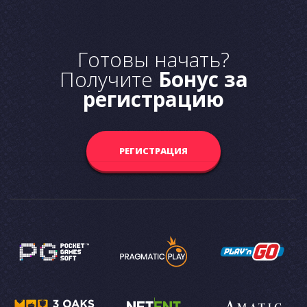
Готовы начать?
Получите
Бонус за
регистрацию
РЕГИСТРАЦИЯ