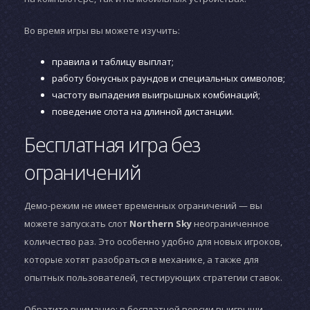
Во время игры вы можете изучить:
правила и таблицу выплат;
работу бонусных раундов и специальных символов;
частоту выпадения выигрышных комбинаций;
поведение слота на длинной дистанции.
Бесплатная игра без
ограничений
Демо-режим не имеет временных ограничений — вы
можете запускать слот
Northern Sky
неограниченное
количество раз. Это особенно удобно для новых игроков,
которые хотят разобраться в механике, а также для
опытных пользователей, тестирующих стратегии ставок.
Обратите внимание: в бесплатной версии выигрыши