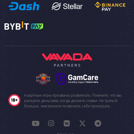
Азартные игры призваны развлекать. Помните, что вы
рискуете деньгами, когда делаете ставки. Не тратьте
больше, чем можете позволить себе проиграть.