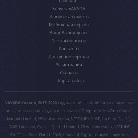
Главная
Бонусы VAVADA
Игровые автоматы
Мобильная версия
Ввод Вывод денег
Отзывы игроков
Контакты
Доступное зеркало
Регистрация
Скачать
Карта сайта
VAVADA Казино, 2015-2026 год
работает в соответствии с законами
об азартных играх государства Кюрасао. Оператором сайта является
Nadontil Limited, 25 Voukourestiou, NEPTUNE HOUSE, 1st floor, Flat 11,
3045, Limassol, Cyprus; Quirfad Limited, 25 Voukourestiou, NEPTUNE
HOUSE, 1st floor, Flat 11, 3045, Limassol, Cyprus; и имеет лицензию,