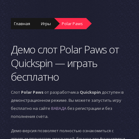
Главная
Игры
Polar Paws
Демо слот Polar Paws от
Quickspin — играть
бесплатно
Слот
Polar Paws
от разработчика
Quickspin
доступен в
демонстрационном режиме. Вы можете запустить игру
бесплатно на сайте
ВАВАДА
без регистрации и без
пополнения счёта.
Демо-версия позволяет полностью ознакомиться с
игровым процессом, механикой, бонусными функциями и