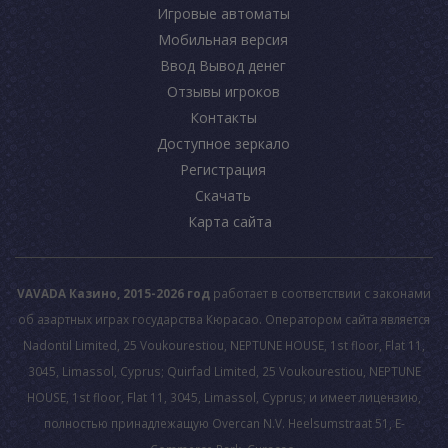
Игровые автоматы
Мобильная версия
Ввод Вывод денег
Отзывы игроков
Контакты
Доступное зеркало
Регистрация
Скачать
Карта сайта
VAVADA Казино, 2015-2026 год
работает в соответствии с законами
об азартных играх государства Кюрасао. Оператором сайта является
Nadontil Limited, 25 Voukourestiou, NEPTUNE HOUSE, 1st floor, Flat 11,
3045, Limassol, Cyprus; Quirfad Limited, 25 Voukourestiou, NEPTUNE
HOUSE, 1st floor, Flat 11, 3045, Limassol, Cyprus; и имеет лицензию,
полностью принадлежащую Overcan N.V. Heelsumstraat 51, E-