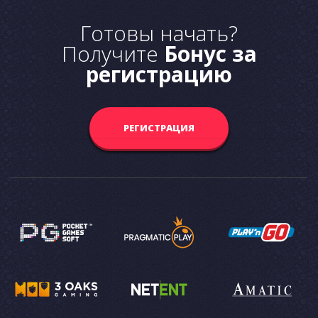
Готовы начать?
Получите
Бонус за
регистрацию
РЕГИСТРАЦИЯ