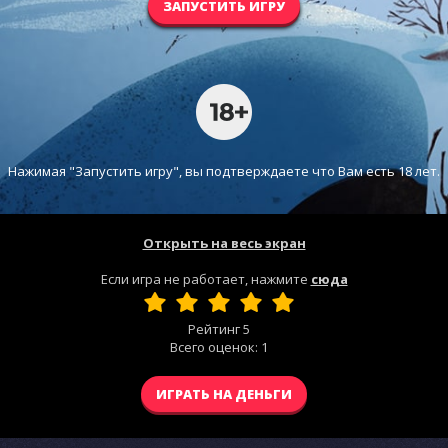
ЗАПУСТИТЬ ИГРУ
Нажимая "Запустить игру", вы подтверждаете что Вам есть 18 лет.
Открыть на весь экран
Если игра не работает, нажмите
сюда
Рейтинг
5
Всего оценок:
1
ИГРАТЬ НА ДЕНЬГИ