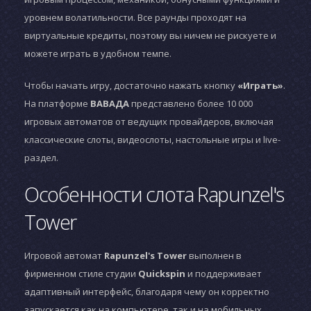
уровнем волатильности. Все раунды проходят на
виртуальные кредиты, поэтому вы ничем не рискуете и
можете играть в удобном темпе.
Чтобы начать игру, достаточно нажать кнопку
«Играть»
.
На платформе
ВАВАДА
представлено более 10 000
игровых автоматов от ведущих провайдеров, включая
классические слоты, видеослоты, настольные игры и live-
раздел.
Особенности слота Rapunzel's
Tower
Игровой автомат
Rapunzel's Tower
выполнен в
фирменном стиле студии
Quickspin
и поддерживает
адаптивный интерфейс, благодаря чему он корректно
запускается как на компьютере, так и на мобильных