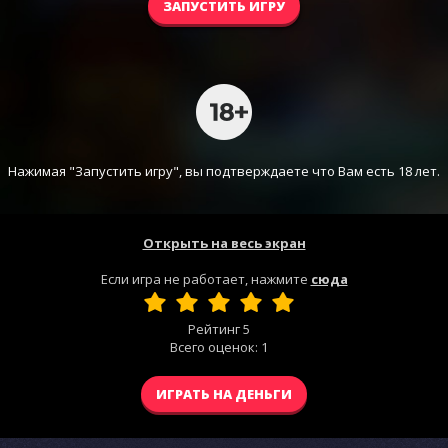
ЗАПУСТИТЬ ИГРУ
Нажимая "Запустить игру", вы подтверждаете что Вам есть 18 лет.
Открыть на весь экран
Если игра не работает, нажмите
сюда
Рейтинг
5
Всего оценок:
1
ИГРАТЬ НА ДЕНЬГИ