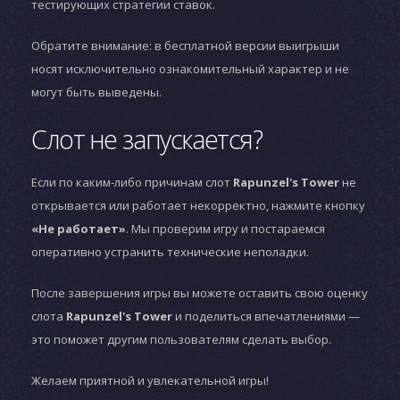
тестирующих стратегии ставок.
Обратите внимание: в бесплатной версии выигрыши
носят исключительно ознакомительный характер и не
могут быть выведены.
Слот не запускается?
Если по каким-либо причинам слот
Rapunzel's Tower
не
открывается или работает некорректно, нажмите кнопку
«Не работает»
. Мы проверим игру и постараемся
оперативно устранить технические неполадки.
После завершения игры вы можете оставить свою оценку
слота
Rapunzel's Tower
и поделиться впечатлениями —
это поможет другим пользователям сделать выбор.
Желаем приятной и увлекательной игры!