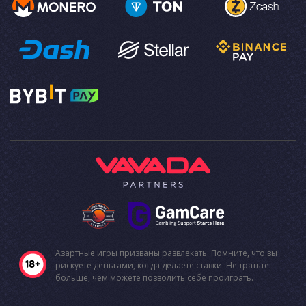
Азартные игры призваны развлекать. Помните, что вы
рискуете деньгами, когда делаете ставки. Не тратьте
больше, чем можете позволить себе проиграть.