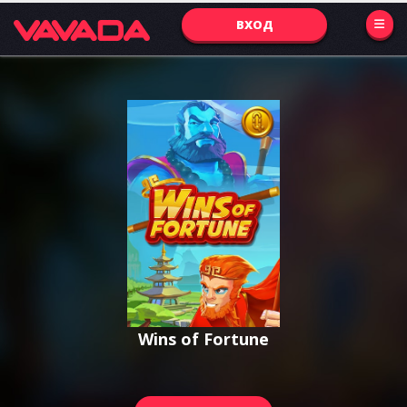
ВХОД
Wins of Fortune