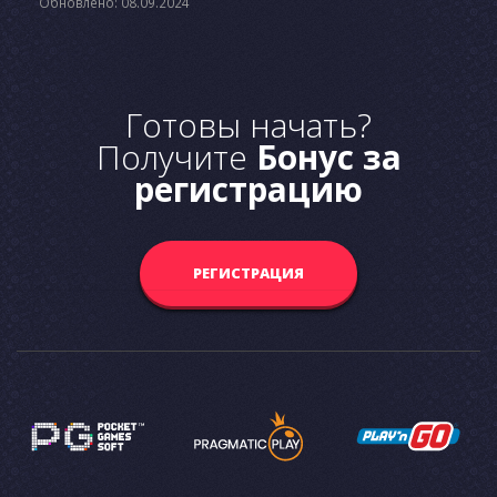
Обновлено:
08.09.2024
Готовы начать?
Получите
Бонус за
регистрацию
РЕГИСТРАЦИЯ