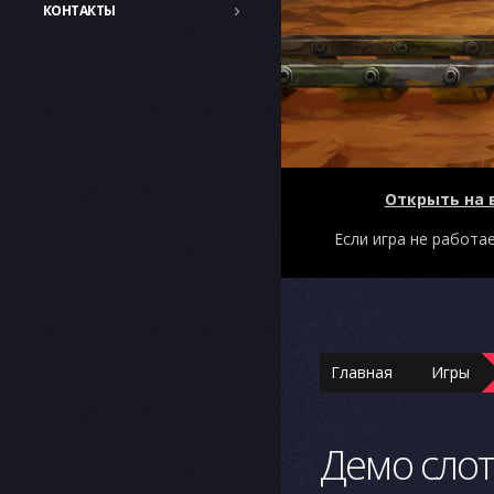
КОНТАКТЫ
Открыть на 
Если игра не работа
Главная
Игры
Демо слот