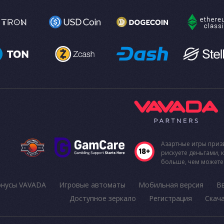
Азартные игры призв
рискуете деньгами, к
больше, чем можете 
онусы VAVADA
Игровые автоматы
Мобильная версия
В
Доступное зеркало
Регистрация
Скач