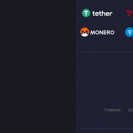
Главная
Б