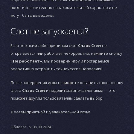
носят исключительно ознакомительный характер и не
могут быть выведены.
Слот не запускается?
Если по каким-либо причинам слот
Chaos Crew
не
открывается или работает некорректно, нажмите кнопку
«Не работает»
. Мы проверим игру и постараемся
оперативно устранить технические неполадки.
После завершения игры вы можете оставить свою оценку
слота
Chaos Crew
и поделиться впечатлениями — это
поможет другим пользователям сделать выбор.
Желаем приятной и увлекательной игры!
Обновлено:
08.09.2024