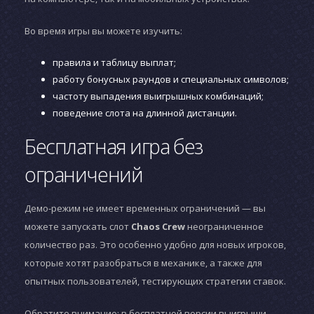
Во время игры вы можете изучить:
правила и таблицу выплат;
работу бонусных раундов и специальных символов;
частоту выпадения выигрышных комбинаций;
поведение слота на длинной дистанции.
Бесплатная игра без
ограничений
Демо-режим не имеет временных ограничений — вы
можете запускать слот
Chaos Crew
неограниченное
количество раз. Это особенно удобно для новых игроков,
которые хотят разобраться в механике, а также для
опытных пользователей, тестирующих стратегии ставок.
Обратите внимание: в бесплатной версии выигрыши