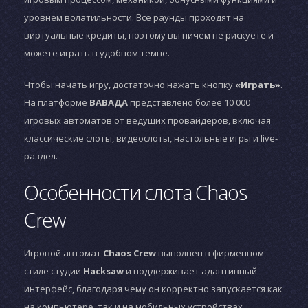
уровнем волатильности. Все раунды проходят на
виртуальные кредиты, поэтому вы ничем не рискуете и
можете играть в удобном темпе.
Чтобы начать игру, достаточно нажать кнопку
«Играть»
.
На платформе
ВАВАДА
представлено более 10 000
игровых автоматов от ведущих провайдеров, включая
классические слоты, видеослоты, настольные игры и live-
раздел.
Особенности слота Chaos
Crew
Игровой автомат
Chaos Crew
выполнен в фирменном
стиле студии
Hacksaw
и поддерживает адаптивный
интерфейс, благодаря чему он корректно запускается как
на компьютере, так и на мобильных устройствах.