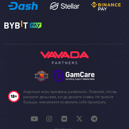
Азартные игры призваны развлекать. Помните, что вы
рискуете деньгами, когда делаете ставки. Не тратьте
больше, чем можете позволить себе проиграть.