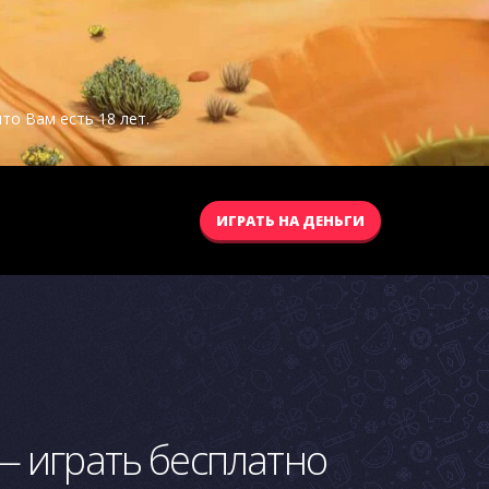
то Вам есть 18 лет.
ИГРАТЬ НА ДЕНЬГИ
 — играть бесплатно