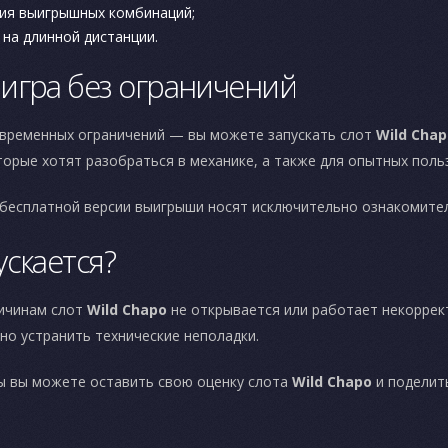
ия выигрышных комбинаций;
 на длинной дистанции.
 игра без ограничений
временных ограничений — вы можете запускать слот
Wild Chap
торые хотят разобраться в механике, а также для опытных поль
 бесплатной версии выигрыши носят исключительно ознакомител
ускается?
ричинам слот
Wild Chapo
не открывается или работает некоррек
но устранить технические неполадки.
ы вы можете оставить свою оценку слота
Wild Chapo
и поделит