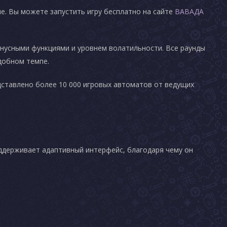
. Вы можете запустить игру бесплатно на сайте
ВАВАДА
нусными функциями и уровнем волатильности. Все раунды
добном темпе.
ставлено более 10 000 игровых автоматов от ведущих
ддерживает адаптивный интерфейс, благодаря чему он