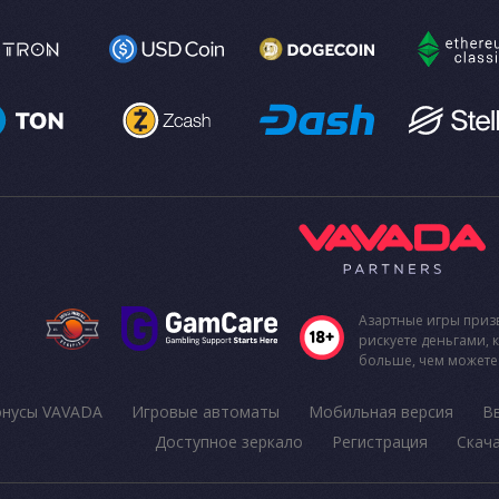
Азартные игры призв
рискуете деньгами, к
больше, чем можете 
онусы VAVADA
Игровые автоматы
Мобильная версия
В
Доступное зеркало
Регистрация
Скач