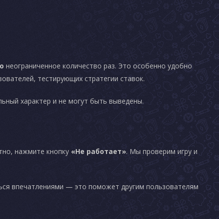
o
неограниченное количество раз. Это особенно удобно
зователей, тестирующих стратегии ставок.
ьный характер и не могут быть выведены.
тно, нажмите кнопку
«Не работает»
. Мы проверим игру и
ься впечатлениями — это поможет другим пользователям