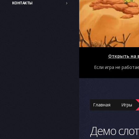
КОНТАКТЫ
Открыть на 
Если игра не работа
Главная
Игры
Демо слот