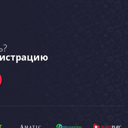
ь?
гистрацию