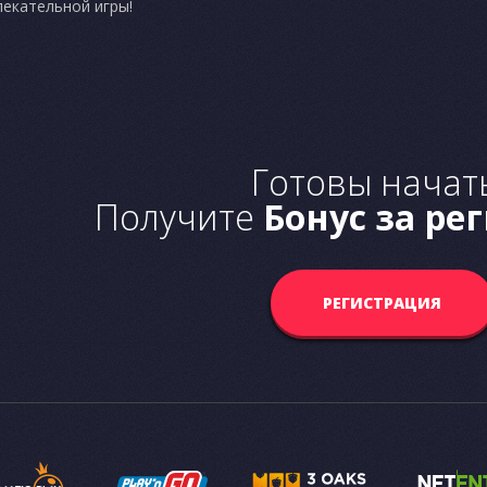
лекательной игры!
Готовы начат
Получите
Бонус за ре
РЕГИСТРАЦИЯ