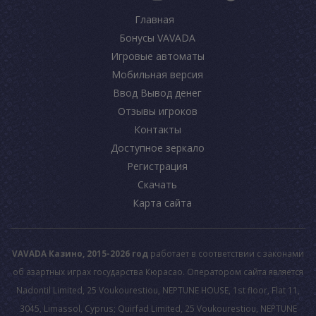
Главная
Бонусы VAVADA
Игровые автоматы
Мобильная версия
Ввод Вывод денег
Отзывы игроков
Контакты
Доступное зеркало
Регистрация
Скачать
Карта сайта
VAVADA Казино, 2015-2026 год
работает в соответствии с законами
об азартных играх государства Кюрасао. Оператором сайта является
Nadontil Limited, 25 Voukourestiou, NEPTUNE HOUSE, 1st floor, Flat 11,
3045, Limassol, Cyprus; Quirfad Limited, 25 Voukourestiou, NEPTUNE