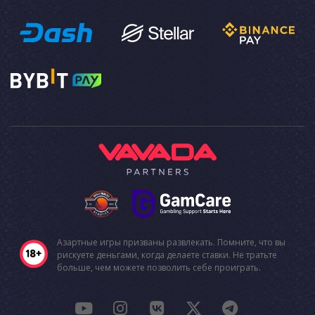
Азартные игры призваны развлекать. Помните, что вы
рискуете деньгами, когда делаете ставки. Не тратьте
больше, чем можете позволить себе проиграть.