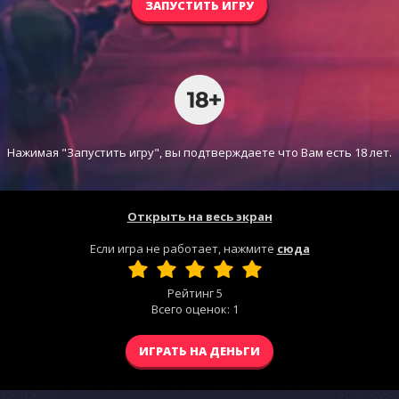
ЗАПУСТИТЬ ИГРУ
Нажимая "Запустить игру", вы подтверждаете что Вам есть 18 лет.
Открыть на весь экран
Если игра не работает, нажмите
сюда
Рейтинг
5
Всего оценок:
1
ИГРАТЬ НА ДЕНЬГИ