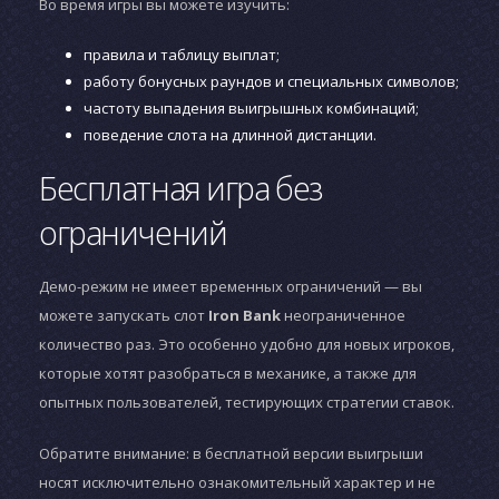
Во время игры вы можете изучить:
правила и таблицу выплат;
работу бонусных раундов и специальных символов;
частоту выпадения выигрышных комбинаций;
поведение слота на длинной дистанции.
Бесплатная игра без
ограничений
Демо-режим не имеет временных ограничений — вы
можете запускать слот
Iron Bank
неограниченное
количество раз. Это особенно удобно для новых игроков,
которые хотят разобраться в механике, а также для
опытных пользователей, тестирующих стратегии ставок.
Обратите внимание: в бесплатной версии выигрыши
носят исключительно ознакомительный характер и не