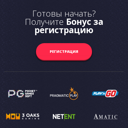
Готовы начать?
Получите
Бонус за
регистрацию
РЕГИСТРАЦИЯ