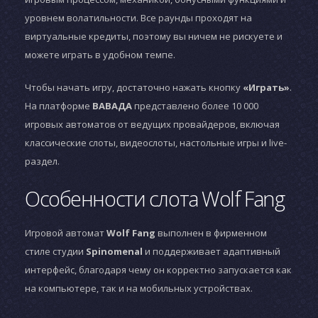
уровнем волатильности. Все раунды проходят на
виртуальные кредиты, поэтому вы ничем не рискуете и
можете играть в удобном темпе.
Чтобы начать игру, достаточно нажать кнопку
«Играть»
.
На платформе
ВАВАДА
представлено более 10 000
игровых автоматов от ведущих провайдеров, включая
классические слоты, видеослоты, настольные игры и live-
раздел.
Особенности слота Wolf Fang
Игровой автомат
Wolf Fang
выполнен в фирменном
стиле студии
Spinomenal
и поддерживает адаптивный
интерфейс, благодаря чему он корректно запускается как
на компьютере, так и на мобильных устройствах.