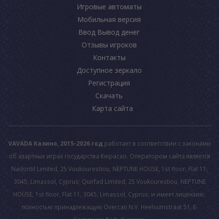
Игровые автоматы
Мобильная версия
Ввод Вывод денег
Отзывы игроков
Контакты
Доступное зеркало
Регистрация
Скачать
Карта сайта
VAVADA Казино, 2015-2026 год
работает в соответствии с законами
об азартных играх государства Кюрасао. Оператором сайта является
Nadontil Limited, 25 Voukourestiou, NEPTUNE HOUSE, 1st floor, Flat 11,
3045, Limassol, Cyprus; Quirfad Limited, 25 Voukourestiou, NEPTUNE
HOUSE, 1st floor, Flat 11, 3045, Limassol, Cyprus; и имеет лицензию,
полностью принадлежащую Overcan N.V. Heelsumstraat 51, E-