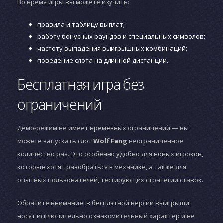
Во время игры вы можете изучить:
правила и таблицу выплат;
работу бонусных раундов и специальных символов;
частоту выпадения выигрышных комбинаций;
поведение слота на длинной дистанции.
Бесплатная игра без
ограничений
Демо-режим не имеет временных ограничений — вы
можете запускать слот
Wolf Fang
неограниченное
количество раз. Это особенно удобно для новых игроков,
которые хотят разобраться в механике, а также для
опытных пользователей, тестирующих стратегии ставок.
Обратите внимание: в бесплатной версии выигрыши
носят исключительно ознакомительный характер и не