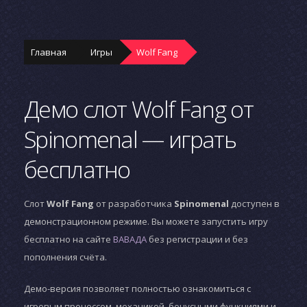
Главная
Игры
Wolf Fang
Демо слот Wolf Fang от
Spinomenal — играть
бесплатно
Слот
Wolf Fang
от разработчика
Spinomenal
доступен в
демонстрационном режиме. Вы можете запустить игру
бесплатно на сайте
ВАВАДА
без регистрации и без
пополнения счёта.
Демо-версия позволяет полностью ознакомиться с
игровым процессом, механикой, бонусными функциями и