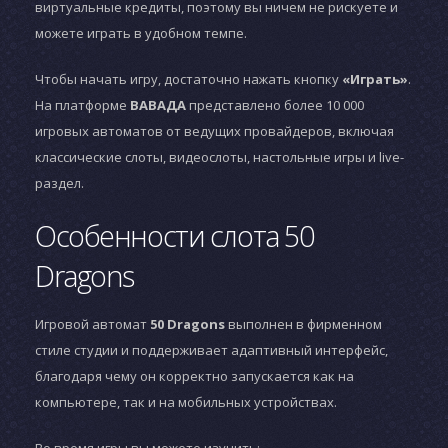
виртуальные кредиты, поэтому вы ничем не рискуете и
можете играть в удобном темпе.
Чтобы начать игру, достаточно нажать кнопку
«Играть»
.
На платформе
ВАВАДА
представлено более 10 000
игровых автоматов от ведущих провайдеров, включая
классические слоты, видеослоты, настольные игры и live-
раздел.
Особенности слота 50
Dragons
Игровой автомат
50 Dragons
выполнен в фирменном
стиле студии
и поддерживает адаптивный интерфейс,
благодаря чему он корректно запускается как на
компьютере, так и на мобильных устройствах.