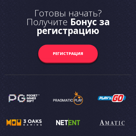
Готовы начать?
Получите
Бонус за
регистрацию
РЕГИСТРАЦИЯ