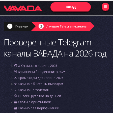
ВХОД
Главная
Лучшие Telegram-каналы
Проверенные Telegram-
каналы ВАВАДА на 2026 год
🧑‍💻 Отзывы о казино 2025
🎁 Фриспины без депозита 2025
🔥 Промокоды для казино 2025
💸 Казино с быстрым выводом
📱 Казино на телефон
🎲 Онлайн рулетка на деньги
🎰 Слоты с фриспинами
🔐 Казино без верификации