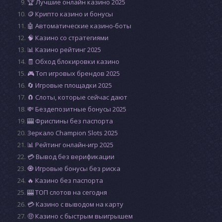
🏆 Лучшие онлайн казино 2025
🪙 Крипто казино и бонусы
🤖 Автоматические казино-боты
🧠 Казино со стратегиями
📊 Казино рейтинг 2025
🧾 Обход блокировки казино
🎮 Топ игровых брендов 2025
🔄 Игровые площадки 2025
🧲 Слоты, которые сейчас дают
💸 Бездепозитные бонусы 2025
🎰 Фриспины без паспорта
Зеркало Champion Slots 2025
📊 Рейтинг онлайн-игр 2025
💳 Вывод без верификации
🧿 Игровые бонусы без риска
🔥 Казино без паспорта
🎰 ТОП слотов на сегодня
💳 Казино с выводом на карту
🤑 Казино с быстрым выигрышем