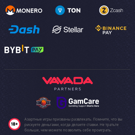
Азартные игры призваны развлекать. Помните, что вы
рискуете деньгами, когда делаете ставки. Не тратьте
больше, чем можете позволить себе проиграть.