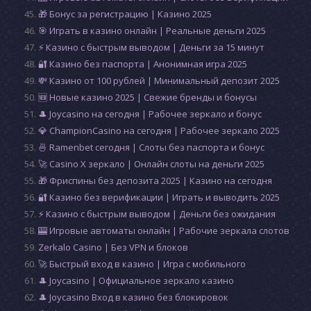
🎁 Бонус за регистрацию | Казино 2025
🎯 Играть в казино онлайн | Реальные деньги 2025
⚡️ Казино с быстрым выводом | Деньги за 15 минут
🔐 Казино без паспорта | Анонимная игра 2025
💸 Казино от 100 рублей | Минимальный депозит 2025
🆕 Новые казино 2025 | Свежие бренды и бонусы
🎩 Joycasino на сегодня | Рабочее зеркало и бонус
💎 ChampionCasino на сегодня | Рабочее зеркало 2025
🍜 Ramenbet сегодня | Слоты без паспорта и бонус
🚀 Casino X зеркало | Онлайн слоты на деньги 2025
🎁 Фриспины без депозита 2025 | Казино на сегодня
🔐 Казино без верификации | Играть и выводить 2025
⚡️ Казино с быстрым выводом | Деньги без ожидания
🎰 Игровые автоматы онлайн | Рабочие зеркала слотов
Zerkalo Casino | Без VPN и блоков
🚀 Быстрый вход в казино | Игра с мобильного
🎩 Joycasino | Официальное зеркало казино
🎩 Joycasino Вход в казино без блокировок